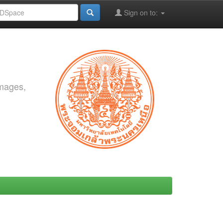
Sign on to:
images,