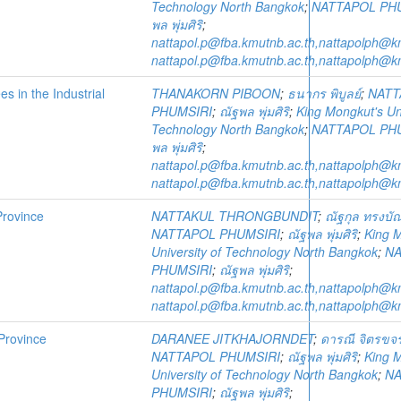
Technology North Bangkok
;
NATTAPOL PH
พล พุ่มศิริ
;
nattapol.p@fba.kmutnb.ac.th,nattapolph@k
nattapol.p@fba.kmutnb.ac.th,nattapolph@k
s in the Industrial
THANAKORN PIBOON
;
ธนากร พิบูลย์
;
NATT
PHUMSIRI
;
ณัฐพล พุ่มศิริ
;
King Mongkut's Uni
Technology North Bangkok
;
NATTAPOL PH
พล พุ่มศิริ
;
nattapol.p@fba.kmutnb.ac.th,nattapolph@k
nattapol.p@fba.kmutnb.ac.th,nattapolph@k
Province
NATTAKUL THRONGBUNDIT
;
ณัฐกุล ทรงบัณ
NATTAPOL PHUMSIRI
;
ณัฐพล พุ่มศิริ
;
King 
University of Technology North Bangkok
;
NA
PHUMSIRI
;
ณัฐพล พุ่มศิริ
;
nattapol.p@fba.kmutnb.ac.th,nattapolph@k
nattapol.p@fba.kmutnb.ac.th,nattapolph@k
Province
DARANEE JITKHAJORNDET
;
ดารณี จิตรขจ
NATTAPOL PHUMSIRI
;
ณัฐพล พุ่มศิริ
;
King 
University of Technology North Bangkok
;
NA
PHUMSIRI
;
ณัฐพล พุ่มศิริ
;