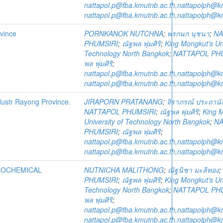
nattapol.p@fba.kmutnb.ac.th,nattapolph@k
nattapol.p@fba.kmutnb.ac.th,nattapolph@k
ovince
PORNKANOK NUTCHNA
;
พรกนก นุชนา
;
NA
PHUMSIRI
;
ณัฐพล พุ่มศิริ
;
King Mongkut's Uni
Technology North Bangkok
;
NATTAPOL PH
พล พุ่มศิริ
;
nattapol.p@fba.kmutnb.ac.th,nattapolph@k
nattapol.p@fba.kmutnb.ac.th,nattapolph@k
dustr Rayong Province.
JIRAPORN PRATANANG
;
จิราภรณ์ ประถานั
NATTAPOL PHUMSIRI
;
ณัฐพล พุ่มศิริ
;
King 
University of Technology North Bangkok
;
NA
PHUMSIRI
;
ณัฐพล พุ่มศิริ
;
nattapol.p@fba.kmutnb.ac.th,nattapolph@k
nattapol.p@fba.kmutnb.ac.th,nattapolph@k
ROCHEMICAL
NUTNICHA MALITHONG
;
ณัฐนิชา มะลิทอง
;
PHUMSIRI
;
ณัฐพล พุ่มศิริ
;
King Mongkut's Uni
Technology North Bangkok
;
NATTAPOL PH
พล พุ่มศิริ
;
nattapol.p@fba.kmutnb.ac.th,nattapolph@k
nattapol.p@fba.kmutnb.ac.th,nattapolph@k