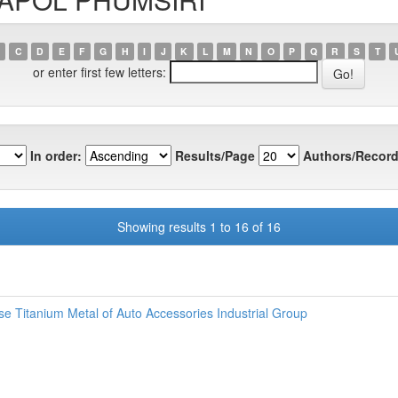
C
D
E
F
G
H
I
J
K
L
M
N
O
P
Q
R
S
T
or enter first few letters:
In order:
Results/Page
Authors/Record
Showing results 1 to 16 of 16
se Titanium Metal of Auto Accessories Industrial Group