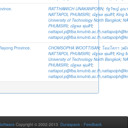
ovince.
RATTHAWICH UNAKANPORN
;
รัฐวิชญ์ อุณ
NATTAPOL PHUMSIRI
;
ณัฐพล พุ่มศิริ
;
King 
University of Technology North Bangkok
;
NA
PHUMSIRI
;
ณัฐพล พุ่มศิริ
;
nattapol.p@fba.kmutnb.ac.th,nattapolph@k
nattapol.p@fba.kmutnb.ac.th,nattapolph@k
 Rayong Province.
CHOMSOPHA WOOTTISAN
;
โฉมโสภา วุฒิ
NATTAPOL PHUMSIRI
;
ณัฐพล พุ่มศิริ
;
King 
University of Technology North Bangkok
;
NA
PHUMSIRI
;
ณัฐพล พุ่มศิริ
;
nattapol.p@fba.kmutnb.ac.th,nattapolph@k
nattapol.p@fba.kmutnb.ac.th,nattapolph@k
oftware
Copyright © 2002-2013
Duraspace
-
Feedback