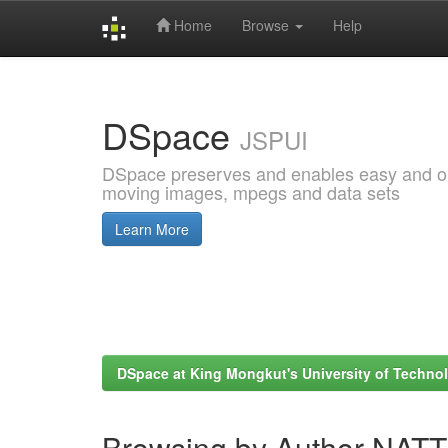
Home
Browse
Help
Skip
navigation
DSpace
JSPUI
DSpace preserves and enables easy and open
moving images, mpegs and data sets
Learn More
DSpace at King Mongkut's University of Techn
Browsing by Author NA