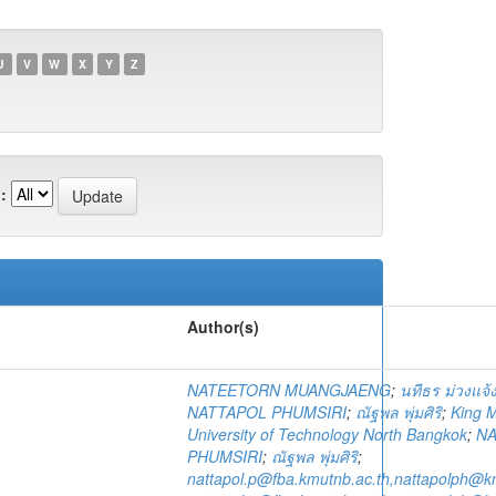
U
V
W
X
Y
Z
:
Author(s)
NATEETORN MUANGJAENG
;
นทีธร ม่วงแจ้
NATTAPOL PHUMSIRI
;
ณัฐพล พุ่มศิริ
;
King 
University of Technology North Bangkok
;
NA
PHUMSIRI
;
ณัฐพล พุ่มศิริ
;
nattapol.p@fba.kmutnb.ac.th,nattapolph@k