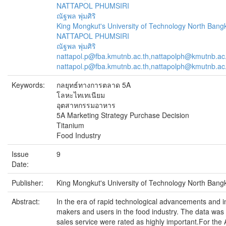
NATTAPOL PHUMSIRI
ณัฐพล พุ่มศิริ
King Mongkut's University of Technology North Bang
NATTAPOL PHUMSIRI
ณัฐพล พุ่มศิริ
nattapol.p@fba.kmutnb.ac.th,nattapolph@kmutnb.ac
nattapol.p@fba.kmutnb.ac.th,nattapolph@kmutnb.ac
Keywords:
กลยุทธ์ทางการตลาด 5A
โลหะไทเทเนียม
อุตสาหกรรมอาหาร
5A Marketing Strategy Purchase Decision
Titanium
Food Industry
Issue
9
Date:
Publisher:
King Mongkut's University of Technology North Bang
Abstract:
In the era of rapid technological advancements and in
makers and users in the food industry. The data was 
sales service were rated as highly important.For the