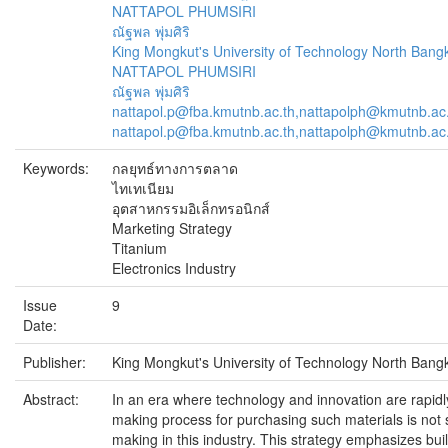
NATTAPOL PHUMSIRI
ณัฐพล พุ่มศิริ
King Mongkut's University of Technology North Bang
NATTAPOL PHUMSIRI
ณัฐพล พุ่มศิริ
nattapol.p@fba.kmutnb.ac.th,nattapolph@kmutnb.ac
nattapol.p@fba.kmutnb.ac.th,nattapolph@kmutnb.ac
Keywords:
กลยุทธ์ทางการตลาด
ไทเทเนียม
อุตสาหกรรมอิเล็กทรอนิกส์
Marketing Strategy
Titanium
Electronics Industry
Issue
9
Date:
Publisher:
King Mongkut's University of Technology North Bang
Abstract:
In an era where technology and innovation are rapidly
making process for purchasing such materials is not 
making in this industry. This strategy emphasizes bu