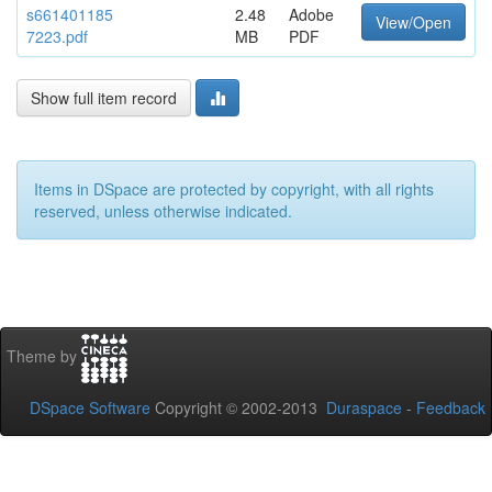
s661401185
2.48
Adobe
View/Open
7223.pdf
MB
PDF
Show full item record
Items in DSpace are protected by copyright, with all rights
reserved, unless otherwise indicated.
Theme by
DSpace Software
Copyright © 2002-2013
Duraspace
-
Feedback