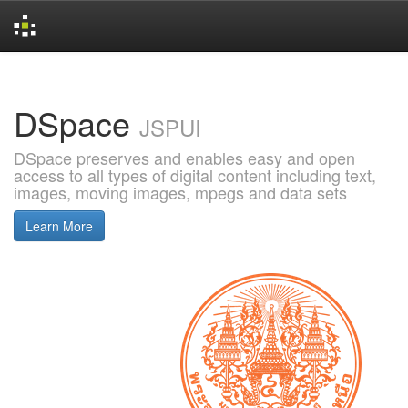
Skip
navigation
DSpace
JSPUI
DSpace preserves and enables easy and open
access to all types of digital content including text,
images, moving images, mpegs and data sets
Learn More