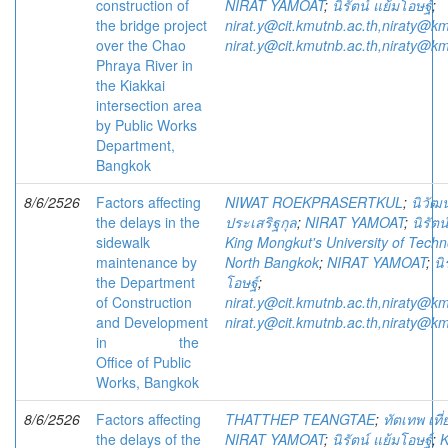
construction of
NIRAT YAMOAT
;
นิรัตน์ แย้มโอษฐ์
;
the bridge project
nirat.y@cit.kmutnb.ac.th,niraty@km
over the Chao
nirat.y@cit.kmutnb.ac.th,niraty@km
Phraya River in
the Kiakkai
intersection area
by Public Works
Department,
Bangkok
8/6/2526
Factors affecting
NIWAT ROEKPRASERTKUL
;
นิวัฒน
the delays in the
ประเสริฐกุล
;
NIRAT YAMOAT
;
นิรัตน
sidewalk
King Mongkut's University of Tech
maintenance by
North Bangkok
;
NIRAT YAMOAT
;
นิ
the Department
โอษฐ์
;
of Construction
nirat.y@cit.kmutnb.ac.th,niraty@km
and Development
nirat.y@cit.kmutnb.ac.th,niraty@km
in the
Office of Public
Works, Bangkok
8/6/2526
Factors affecting
THATTHEP TEANGTAE
;
ทัตเทพ เที่
the delays of the
NIRAT YAMOAT
;
นิรัตน์ แย้มโอษฐ์
;
K