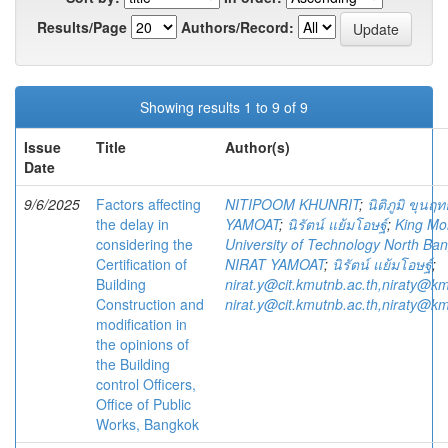
Results/Page
Authors/Record:
Showing results 1 to 9 of 9
Issue
Title
Author(s)
Date
9/6/2025
Factors affecting
NITIPOOM KHUNRIT
;
นิติภูมิ ขุนฤทธ
the delay in
YAMOAT
;
นิรัตน์ แย้มโอษฐ์
;
King Mo
considering the
University of Technology North Ba
Certification of
NIRAT YAMOAT
;
นิรัตน์ แย้มโอษฐ์
;
Building
nirat.y@cit.kmutnb.ac.th,niraty@km
Construction and
nirat.y@cit.kmutnb.ac.th,niraty@km
modification in
the opinions of
the Building
control Officers,
Office of Public
Works, Bangkok