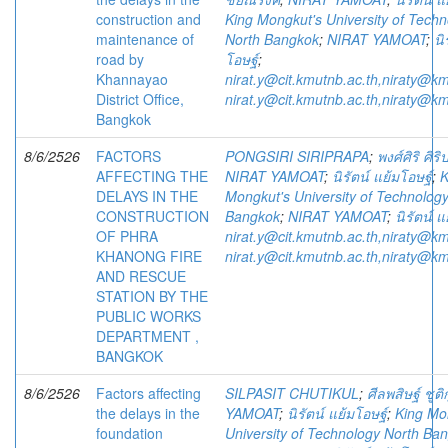
construction and
King Mongkut's University of Tech
maintenance of
North Bangkok
;
NIRAT YAMOAT
;
นิ
road by
โอษฐ์
;
Khannayao
nirat.y@cit.kmutnb.ac.th,niraty@km
District Office,
nirat.y@cit.kmutnb.ac.th,niraty@km
Bangkok
8/6/2526
FACTORS
PONGSIRI SIRIPRAPA
;
พงศ์ศิริ ศิร
AFFECTING THE
NIRAT YAMOAT
;
นิรัตน์ แย้มโอษฐ์
;
K
DELAYS IN THE
Mongkut's University of Technolog
CONSTRUCTION
Bangkok
;
NIRAT YAMOAT
;
นิรัตน์ แ
OF PHRA
nirat.y@cit.kmutnb.ac.th,niraty@km
KHANONG FIRE
nirat.y@cit.kmutnb.ac.th,niraty@km
AND RESCUE
STATION BY THE
PUBLIC WORKS
DEPARTMENT ,
BANGKOK
8/6/2526
Factors affecting
SILPASIT CHUTIKUL
;
ศีลพสิษฐ์ ชูติ
the delays in the
YAMOAT
;
นิรัตน์ แย้มโอษฐ์
;
King Mo
foundation
University of Technology North Ba