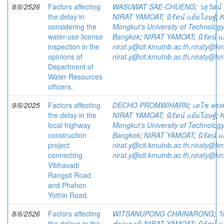
8/6/2526
Factors affecting
WASUWAT SAE-CHUENG
;
วสุวัตน์ 
the delay in
NIRAT YAMOAT
;
นิรัตน์ แย้มโอษฐ์
;
K
considering the
Mongkut's University of Technolog
water-use license
Bangkok
;
NIRAT YAMOAT
;
นิรัตน์ แ
inspection in the
nirat.y@cit.kmutnb.ac.th,niraty@km
opinions of
nirat.y@cit.kmutnb.ac.th,niraty@km
Department of
Water Resources
officers.
9/6/2025
Factors affecting
DECHO PROMWIHARN
;
เดโช พรห
the delay in the
NIRAT YAMOAT
;
นิรัตน์ แย้มโอษฐ์
;
K
local highway
Mongkut's University of Technolog
construction
Bangkok
;
NIRAT YAMOAT
;
นิรัตน์ แ
project
nirat.y@cit.kmutnb.ac.th,niraty@km
connecting
nirat.y@cit.kmutnb.ac.th,niraty@km
Vibhavadi
Rangsit Road
and Phahon
Yothin Road.
8/6/2526
Factors affecting
WITSANUPONG CHAINARONG
;
ว
the delays in the
ชัยณรงค์
;
NIRAT YAMOAT
;
นิรัตน์ แ