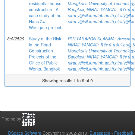
residential house
Mongkut's University of Technolog
construction : A
Bangkok
;
NIRAT YAMOAT
;
นิรัตน์ แ
case study of the
nirat.y@cit.kmutnb.ac.th,niraty@km
Haus 24
nirat.y@cit.kmutnb.ac.th,niraty@km
Westgate project
8/6/2526
Study of the Risk
PUTTARAPON KLANMA
;
ภัทรพล กล
in the Road
NIRAT YAMOAT
;
นิรัตน์ แย้มโอษฐ์
;
K
Construction
Mongkut's University of Technolog
Projects of the
Bangkok
;
NIRAT YAMOAT
;
นิรัตน์ แ
Office of Public
nirat.y@cit.kmutnb.ac.th,niraty@km
Works, Bangkok
nirat.y@cit.kmutnb.ac.th,niraty@km
Showing results 1 to 9 of 9
Theme by
DSpace Software
Copyright © 2002-2013
Duraspace
-
Feedback