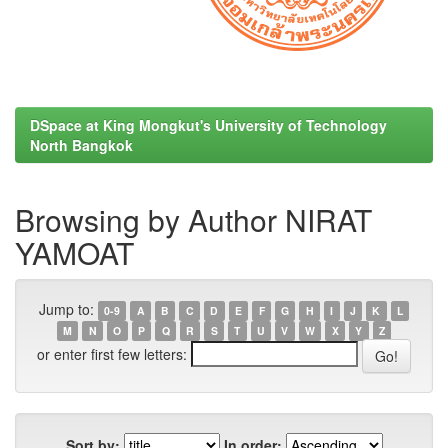
DSpace at King Mongkut's University of Technology
North Bangkok
Browsing by Author NIRAT
YAMOAT
Jump to:
0-9
A
B
C
D
E
F
G
H
I
J
K
L
M
N
O
P
Q
R
S
T
U
V
W
X
Y
Z
or enter first few letters:
Sort by:
In order: