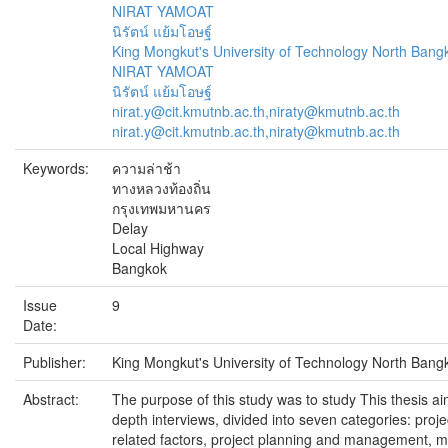
NIRAT YAMOAT
นิรัตน์ แย้มโอษฐ์
King Mongkut's University of Technology North Bang
NIRAT YAMOAT
นิรัตน์ แย้มโอษฐ์
nirat.y@cit.kmutnb.ac.th,niraty@kmutnb.ac.th
nirat.y@cit.kmutnb.ac.th,niraty@kmutnb.ac.th
Keywords:
ความล่าช้า
ทางหลวงท้องถิ่น
กรุงเทพมหานคร
Delay
Local Highway
Bangkok
Issue
9
Date:
Publisher:
King Mongkut's University of Technology North Bang
Abstract:
The purpose of this study was to study This thesis ai
depth interviews, divided into seven categories: proj
related factors, project planning and management, mach