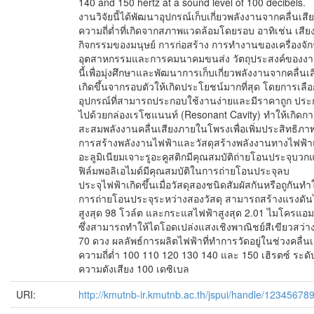
140 and 150 hertz at a sound level of 100 decibels.
งานวิจัยนี้ได้พัฒนาอุปกรณ์เก็บเกี่ยวพลังงานจากคลื่นเสี
ความถี่ต่ำที่เกิดจากสภาพแวดล้อมโดยรอบ อาทิเช่น เสีย
กิจกรรมของมนุษย์ การก่อสร้าง การทำงานของเครื่องจั
อุตสาหกรรมและการคมนาคมขนส่ง วัตถุประสงค์ของงาน
นี้เพื่อมุ่งศึกษาและพัฒนาการเก็บเกี่ยวพลังงานจากคลื่นเสี
เกิดขึ้นจากรอบตัวให้เกิดประโยชน์มากที่สุด โดยการเลือ
อุปกรณ์ที่สามารถประกอบใช้งานง่ายและมีราคาถูก ปร
ไปด้วยกล่องเรโซแนนท์ (Resonant Cavity) ทำให้เกิดก
สะสมพลังงานคลื่นเสียงภายในโพรงเพื่อเพิ่มประสิทธิภ
การสร้างพลังงานไฟฟ้าและวัสดุสร้างพลังงานทางไฟฟ้า
อะลูมิเนียมเจาะรูอะคูสติกมีคุณสมบัติถ่ายโอนประจุบวก
ฟิล์มพอลิเอไมด์มีคุณสมบัติในการถ่ายโอนประจุลบ
ประจุไฟฟ้าเกิดขึ้นเมื่อวัสดุสองชนิดสัมผัสกันหรือถูกันทำใ
การถ่ายโอนประจุระหว่างสองวัสดุ สามารถสร้างแรงดัน
สูงสุด 98 โวล์ต และกระแสไฟฟ้าสูงสุด 2.01 ไมโครแอม
ซึ่งสามารถทำให้ไดโอดเปล่งแสงเชิงพาณิชย์สีเขียวสว่าง
70 ดวง ผลลัพธ์การผลิตไฟฟ้าที่ทำการวัดอยู่ในช่วงคลื่นเ
ความถี่ต่ำ 100 110 120 130 140 และ 150 เฮิรตซ์ ระดั
ความดังเสียง 100 เดซิเบล
URI:
http://kmutnb-ir.kmutnb.ac.th/jspui/handle/12345678