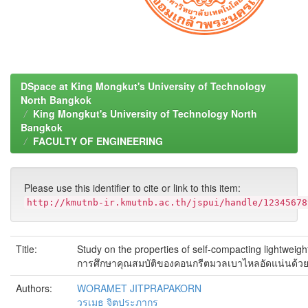
DSpace at King Mongkut's University of Technology
North Bangkok
King Mongkut's University of Technology North
Bangkok
FACULTY OF ENGINEERING
Please use this identifier to cite or link to this item:
http://kmutnb-ir.kmutnb.ac.th/jspui/handle/12345678
Title:
Study on the properties of self-compacting lightweig
การศึกษาคุณสมบัติของคอนกรีตมวลเบาไหลอัดแน่นด้ว
Authors:
WORAMET JITPRAPAKORN
วรเมธ จิตประภากร