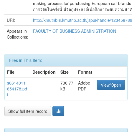
making process for purchasing European car brands am
การวิจัยในครั้งนี้ มีวัตถุประสงค์เพื่อศึกษาระดับควา
URI:
http://kmutnb-ir.kmutnb.ac.th/jspui/handle/12345678
Appears in
FACULTY OF BUSINESS ADMINISTRATION
Collections:
Files in This Item:
File
Description
Size
Format
s6614011
730.77
Adobe
View/Open
854178.pd
kB
PDF
f
Show full item record