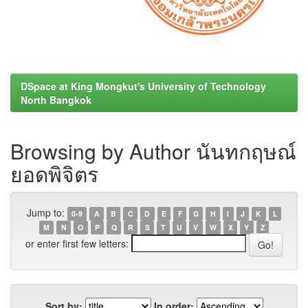
DSpace at King Mongkut's University of Technology
North Bangkok
Browsing by Author นันทกฤษณ์
ยอดพิจิตร
Jump to:
0-9
A
B
C
D
E
F
G
H
I
J
K
L
M
N
O
P
Q
R
S
T
U
V
W
X
Y
Z
or enter first few letters:
Sort by:
In order: