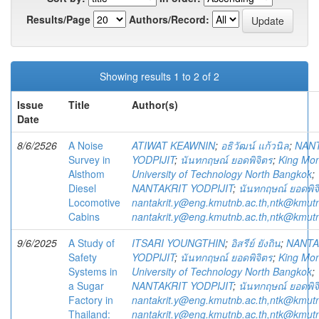
Results/Page
Authors/Record:
Showing results 1 to 2 of 2
Issue
Title
Author(s)
Date
8/6/2526
A Noise
ATIWAT KEAWNIN
;
อธิวัฒน์ แก้วนิล
;
NAN
Survey in
YODPIJIT
;
นันทกฤษณ์ ยอดพิจิตร
;
King Mon
Alsthom
University of Technology North Bangkok
;
Diesel
NANTAKRIT YODPIJIT
;
นันทกฤษณ์ ยอดพิจ
Locomotive
nantakrit.y@eng.kmutnb.ac.th,ntk@kmutn
Cabins
nantakrit.y@eng.kmutnb.ac.th,ntk@kmutn
9/6/2025
A Study of
ITSARI YOUNGTHIN
;
อิสรีย์ ยังถิน
;
NANTA
Safety
YODPIJIT
;
นันทกฤษณ์ ยอดพิจิตร
;
King Mon
Systems in
University of Technology North Bangkok
;
a Sugar
NANTAKRIT YODPIJIT
;
นันทกฤษณ์ ยอดพิจ
Factory in
nantakrit.y@eng.kmutnb.ac.th,ntk@kmutn
Thailand:
nantakrit.y@eng.kmutnb.ac.th,ntk@kmutn