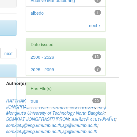
Additive Manufacturing
1
albedo
1
next >
Date issued
next
2500 - 2526
13
2025 - 2099
7
Author(s)
Has File(s)
RATTHAKAI ROTPHUK
;
รัฐไกร รอดพุก
;
SOMKIAT
true
20
JONGPRASITHPRON
;
สมเกียรติ จงประสิทธิ์พร
;
King
Mongkut's University of Technology North Bangkok
;
SOMKIAT JONGPRASITHPRON
;
สมเกียรติ จงประสิทธิ์พร
;
somkiat.j@eng.kmutnb.ac.th,sjp@kmutnb.ac.th
;
somkiat.j@eng.kmutnb.ac.th,sjp@kmutnb.ac.th