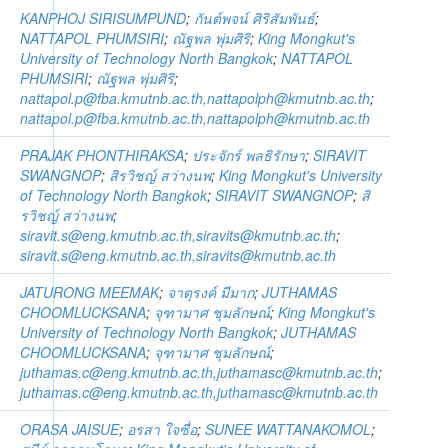
KANPHOJ SIRISUMPUND
;
กันต์พจน์ ศิริสัมพันธ์
;
NATTAPOL PHUMSIRI
;
ณัฐพล พุ่มศิริ
;
King Mongkut's
University of Technology North Bangkok
;
NATTAPOL
PHUMSIRI
;
ณัฐพล พุ่มศิริ
;
nattapol.p@fba.kmutnb.ac.th,nattapolph@kmutnb.ac.th
;
nattapol.p@fba.kmutnb.ac.th,nattapolph@kmutnb.ac.th
PRAJAK PHONTHIRAKSA
;
ประจักร์ พลธิรักษา
;
SIRAVIT
SWANGNOP
;
สิรวิชญ์ สว่างนพ
;
King Mongkut's University
of Technology North Bangkok
;
SIRAVIT SWANGNOP
;
สิ
รวิชญ์ สว่างนพ
;
siravit.s@eng.kmutnb.ac.th,siravits@kmutnb.ac.th
;
siravit.s@eng.kmutnb.ac.th,siravits@kmutnb.ac.th
JATURONG MEEMAK
;
จาตุรงค์ มีมาก
;
JUTHAMAS
CHOOMLUCKSANA
;
จุฑามาศ ชุมลักษณ์
;
King Mongkut's
University of Technology North Bangkok
;
JUTHAMAS
CHOOMLUCKSANA
;
จุฑามาศ ชุมลักษณ์
;
juthamas.c@eng.kmutnb.ac.th,juthamasc@kmutnb.ac.th
;
juthamas.c@eng.kmutnb.ac.th,juthamasc@kmutnb.ac.th
ORASA JAISUE
;
อรสา ใจซื่อ
;
SUNEE WATTANAKOMOL
;