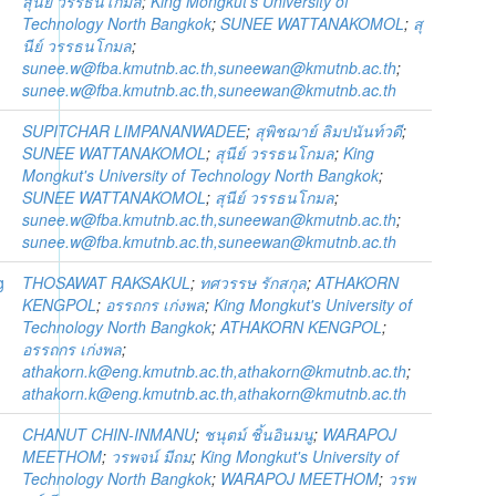
สุนีย์ วรรธนโกมล
;
King Mongkut's University of
Technology North Bangkok
;
SUNEE WATTANAKOMOL
;
สุ
นีย์ วรรธนโกมล
;
sunee.w@fba.kmutnb.ac.th,suneewan@kmutnb.ac.th
;
sunee.w@fba.kmutnb.ac.th,suneewan@kmutnb.ac.th
SUPITCHAR LIMPANANWADEE
;
สุพิชฌาย์ ลิมปนันท์วดี
;
SUNEE WATTANAKOMOL
;
สุนีย์ วรรธนโกมล
;
King
Mongkut's University of Technology North Bangkok
;
SUNEE WATTANAKOMOL
;
สุนีย์ วรรธนโกมล
;
sunee.w@fba.kmutnb.ac.th,suneewan@kmutnb.ac.th
;
sunee.w@fba.kmutnb.ac.th,suneewan@kmutnb.ac.th
g
THOSAWAT RAKSAKUL
;
ทศวรรษ รักสกุล
;
ATHAKORN
KENGPOL
;
อรรถกร เก่งพล
;
King Mongkut's University of
Technology North Bangkok
;
ATHAKORN KENGPOL
;
อรรถกร เก่งพล
;
athakorn.k@eng.kmutnb.ac.th,athakorn@kmutnb.ac.th
;
athakorn.k@eng.kmutnb.ac.th,athakorn@kmutnb.ac.th
CHANUT CHIN-INMANU
;
ชนุตม์ ชิ้นอินมนู
;
WARAPOJ
MEETHOM
;
วรพจน์ มีถม
;
King Mongkut's University of
Technology North Bangkok
;
WARAPOJ MEETHOM
;
วรพ