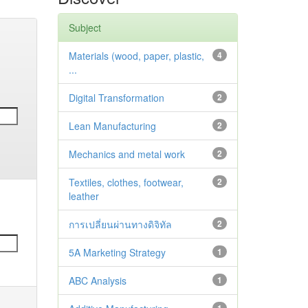
Subject
Materials (wood, paper, plastic,
4
...
Digital Transformation
2
Lean Manufacturing
2
Mechanics and metal work
2
Textiles, clothes, footwear,
2
leather
การเปลี่ยนผ่านทางดิจิทัล
2
5A Marketing Strategy
1
ABC Analysis
1