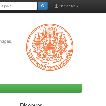
Sign on to:
images,
Discover