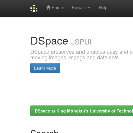
Home
Browse
Help
Skip
navigation
DSpace
JSPUI
DSpace preserves and enables easy and open
moving images, mpegs and data sets
Learn More
DSpace at King Mongkut's University of Techn
Search