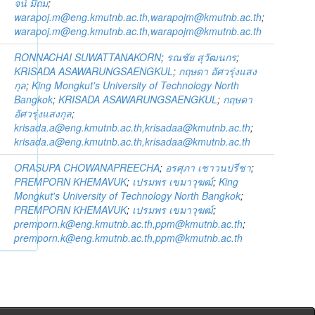
จน์ มีถม
;
warapoj.m@eng.kmutnb.ac.th,warapojm@kmutnb.ac.th
;
warapoj.m@eng.kmutnb.ac.th,warapojm@kmutnb.ac.th
RONNACHAI SUWATTANAKORN
;
รณชัย สุวัฒนกร
;
KRISADA ASAWARUNGSAENGKUL
;
กฤษดา อัศวรุ่งแสง
กุล
;
King Mongkut's University of Technology North
Bangkok
;
KRISADA ASAWARUNGSAENGKUL
;
กฤษดา
อัศวรุ่งแสงกุล
;
krisada.a@eng.kmutnb.ac.th,krisadaa@kmutnb.ac.th
;
krisada.a@eng.kmutnb.ac.th,krisadaa@kmutnb.ac.th
ORASUPA CHOWANAPREECHA
;
อรศุภา เชาวนปรีชา
;
PREMPORN KHEMAVUK
;
เปรมพร เขมาวุฆฒ์
;
King
Mongkut's University of Technology North Bangkok
;
PREMPORN KHEMAVUK
;
เปรมพร เขมาวุฆฒ์
;
premporn.k@eng.kmutnb.ac.th,ppm@kmutnb.ac.th
;
premporn.k@eng.kmutnb.ac.th,ppm@kmutnb.ac.th