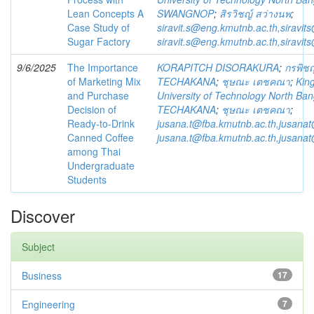
Lean Concepts A
SWANGNOP
;
สิรวิชญ์ สว่างนพ
;
Case Study of
siravit.s@eng.kmutnb.ac.th,siravit
Sugar Factory
siravit.s@eng.kmutnb.ac.th,siravit
9/6/2025
The Importance
KORAPITCH DISORAKURA
;
กรพิชญ
of Marketing Mix
TECHAKANA
;
ชุษณะ เตชคณา
;
Kin
and Purchase
University of Technology North Ba
Decision of
TECHAKANA
;
ชุษณะ เตชคณา
;
Ready-to-Drink
jusana.t@fba.kmutnb.ac.th,jusana
Canned Coffee
jusana.t@fba.kmutnb.ac.th,jusana
among Thai
Undergraduate
Students
Discover
Subject
Business
17
Engineering
7