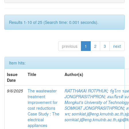
Results 1-10 of 25 (Search time: 0.001 seconds).
previous
1
2
3
next
Item hits:
Issue
Title
Author(s)
Date
9/6/2025
The wastewater
RATTHAKAI ROTPHUK
;
รัฐไกร รอด
treatment
JONGPRASITHPRON
;
สมเกียรติ จง
improvement for
Mongkut's University of Technolog
cost reductions
SOMKIAT JONGPRASITHPRON
;
ส
Case Study : The
พร
;
somkiat.j@eng.kmutnb.ac.th,s
electrical
somkiat.j@eng.kmutnb.ac.th,sjp@k
appliances