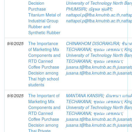
Decision
University of Technology North Ba
Purchase
PHUMSIRI
;
ณัฐพล พุ่มศิริ
;
Titanium Metal of
nattapol.p@fba.kmutnb.ac.th,natt
Industrial Group
nattapol.p@fba.kmutnb.ac.th,natt
Rubber and
Synthetic Rubber
9/6/2025
The Importance
CHINAKHOM DISORAKURA
;
ชินาค
of Marketing Mix
TECHAKANA
;
ชุษณะ เตชคณา
;
Kin
Components and
University of Technology North Ba
RTD Canned
TECHAKANA
;
ชุษณะ เตชคณา
;
Coffee Purchase
jusana.t@fba.kmutnb.ac.th,jusana
Decision among
jusana.t@fba.kmutnb.ac.th,jusana
Thai high school
students
9/6/2025
The Important of
MANTANA KANSIRI
;
มัณฑนา แก่นศิ
Marketing Mix
TECHAKANA
;
ชุษณะ เตชคณา
;
Kin
Components and
University of Technology North Ba
RTD Canned
TECHAKANA
;
ชุษณะ เตชคณา
;
Coffee Purchase
jusana.t@fba.kmutnb.ac.th,jusana
Decision among
jusana.t@fba.kmutnb.ac.th,jusana
Thai Private