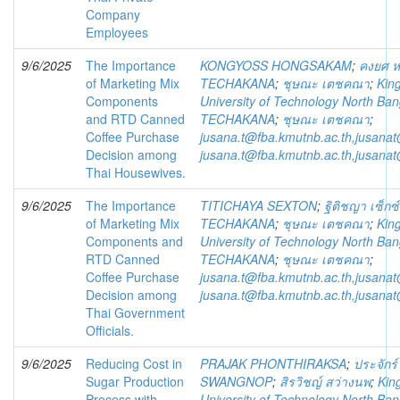
Company
Employees
9/6/2025
The Importance
KONGYOSS HONGSAKAM
;
คงยศ 
of Marketing Mix
TECHAKANA
;
ชุษณะ เตชคณา
;
Kin
Components
University of Technology North Ba
and RTD Canned
TECHAKANA
;
ชุษณะ เตชคณา
;
Coffee Purchase
jusana.t@fba.kmutnb.ac.th,jusana
Decision among
jusana.t@fba.kmutnb.ac.th,jusana
Thai Housewives.
9/6/2025
The Importance
TITICHAYA SEXTON
;
ฐิติชญา เซ็กซ์
of Marketing Mix
TECHAKANA
;
ชุษณะ เตชคณา
;
Kin
Components and
University of Technology North Ba
RTD Canned
TECHAKANA
;
ชุษณะ เตชคณา
;
Coffee Purchase
jusana.t@fba.kmutnb.ac.th,jusana
Decision among
jusana.t@fba.kmutnb.ac.th,jusana
Thai Government
Officials.
9/6/2025
Reducing Cost in
PRAJAK PHONTHIRAKSA
;
ประจักร์
Sugar Production
SWANGNOP
;
สิรวิชญ์ สว่างนพ
;
Kin
Process with
University of Technology North Ba