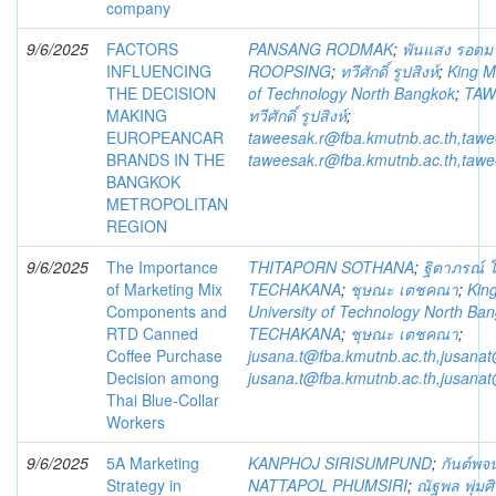
company
9/6/2025
FACTORS
PANSANG RODMAK
;
พันแสง รอดม
INFLUENCING
ROOPSING
;
ทวีศักดิ์ รูปสิงห์
;
King M
THE DECISION
of Technology North Bangkok
;
TAW
MAKING
ทวีศักดิ์ รูปสิงห์
;
EUROPEANCAR
taweesak.r@fba.kmutnb.ac.th,taw
BRANDS IN THE
taweesak.r@fba.kmutnb.ac.th,taw
BANGKOK
METROPOLITAN
REGION
9/6/2025
The Importance
THITAPORN SOTHANA
;
ฐิตาภรณ์
of Marketing Mix
TECHAKANA
;
ชุษณะ เตชคณา
;
Kin
Components and
University of Technology North Ba
RTD Canned
TECHAKANA
;
ชุษณะ เตชคณา
;
Coffee Purchase
jusana.t@fba.kmutnb.ac.th,jusana
Decision among
jusana.t@fba.kmutnb.ac.th,jusana
Thai Blue-Collar
Workers
9/6/2025
5A Marketing
KANPHOJ SIRISUMPUND
;
กันต์พจน์
Strategy in
NATTAPOL PHUMSIRI
;
ณัฐพล พุ่มศิ