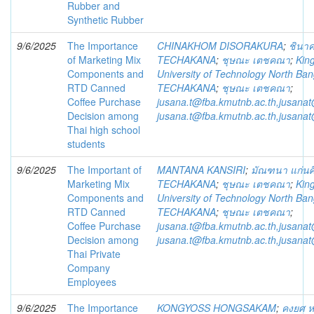
Rubber and
Synthetic Rubber
9/6/2025
The Importance
CHINAKHOM DISORAKURA
;
ชินาค
of Marketing Mix
TECHAKANA
;
ชุษณะ เตชคณา
;
Kin
Components and
University of Technology North Ba
RTD Canned
TECHAKANA
;
ชุษณะ เตชคณา
;
Coffee Purchase
jusana.t@fba.kmutnb.ac.th,jusana
Decision among
jusana.t@fba.kmutnb.ac.th,jusana
Thai high school
students
9/6/2025
The Important of
MANTANA KANSIRI
;
มัณฑนา แก่นศิ
Marketing Mix
TECHAKANA
;
ชุษณะ เตชคณา
;
Kin
Components and
University of Technology North Ba
RTD Canned
TECHAKANA
;
ชุษณะ เตชคณา
;
Coffee Purchase
jusana.t@fba.kmutnb.ac.th,jusana
Decision among
jusana.t@fba.kmutnb.ac.th,jusana
Thai Private
Company
Employees
9/6/2025
The Importance
KONGYOSS HONGSAKAM
;
คงยศ 