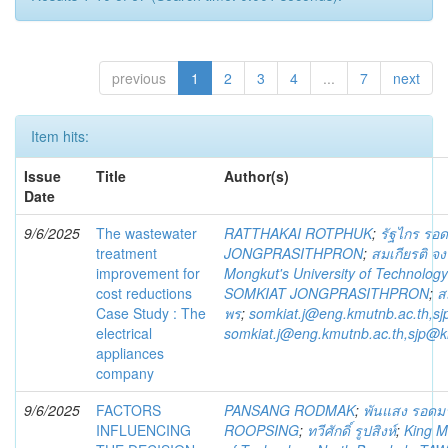
previous
1
2
3
4
...
7
next
Item hits:
Issue
Title
Author(s)
Date
9/6/2025
The wastewater
RATTHAKAI ROTPHUK
;
รัฐไกร รอด
treatment
JONGPRASITHPRON
;
สมเกียรติ จง
improvement for
Mongkut's University of Technolog
cost reductions
SOMKIAT JONGPRASITHPRON
;
ส
Case Study : The
พร
;
somkiat.j@eng.kmutnb.ac.th,s
electrical
somkiat.j@eng.kmutnb.ac.th,sjp@k
appliances
company
9/6/2025
FACTORS
PANSANG RODMAK
;
พันแสง รอดม
INFLUENCING
ROOPSING
;
ทวีศักดิ์ รูปสิงห์
;
King M