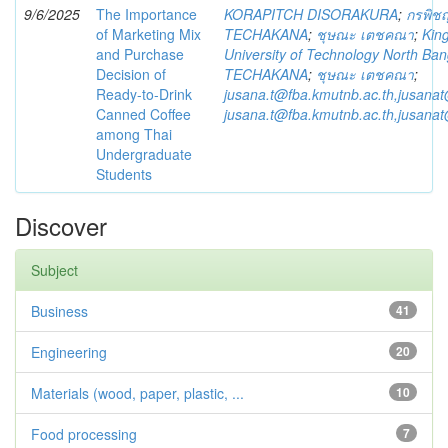
9/6/2025
The Importance
KORAPITCH DISORAKURA
;
กรพิชญ
of Marketing Mix
TECHAKANA
;
ชุษณะ เตชคณา
;
Kin
and Purchase
University of Technology North Ba
Decision of
TECHAKANA
;
ชุษณะ เตชคณา
;
Ready-to-Drink
jusana.t@fba.kmutnb.ac.th,jusana
Canned Coffee
jusana.t@fba.kmutnb.ac.th,jusana
among Thai
Undergraduate
Students
Discover
Subject
Business
41
Engineering
20
Materials (wood, paper, plastic, ...
10
Food processing
7