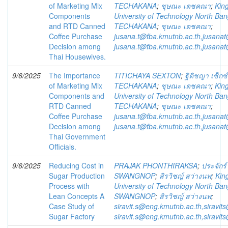
of Marketing Mix
TECHAKANA
;
ชุษณะ เตชคณา
;
Kin
Components
University of Technology North Ba
and RTD Canned
TECHAKANA
;
ชุษณะ เตชคณา
;
Coffee Purchase
jusana.t@fba.kmutnb.ac.th,jusana
Decision among
jusana.t@fba.kmutnb.ac.th,jusana
Thai Housewives.
9/6/2025
The Importance
TITICHAYA SEXTON
;
ฐิติชญา เซ็กซ์
of Marketing Mix
TECHAKANA
;
ชุษณะ เตชคณา
;
Kin
Components and
University of Technology North Ba
RTD Canned
TECHAKANA
;
ชุษณะ เตชคณา
;
Coffee Purchase
jusana.t@fba.kmutnb.ac.th,jusana
Decision among
jusana.t@fba.kmutnb.ac.th,jusana
Thai Government
Officials.
9/6/2025
Reducing Cost in
PRAJAK PHONTHIRAKSA
;
ประจักร์
Sugar Production
SWANGNOP
;
สิรวิชญ์ สว่างนพ
;
Kin
Process with
University of Technology North Ba
Lean Concepts A
SWANGNOP
;
สิรวิชญ์ สว่างนพ
;
Case Study of
siravit.s@eng.kmutnb.ac.th,siravit
Sugar Factory
siravit.s@eng.kmutnb.ac.th,siravit