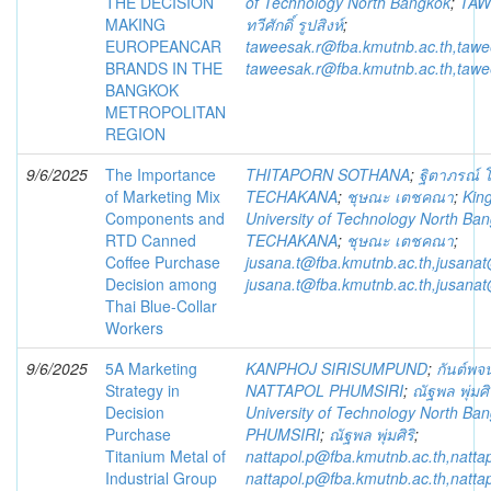
THE DECISION
of Technology North Bangkok
;
TAW
MAKING
ทวีศักดิ์ รูปสิงห์
;
EUROPEANCAR
taweesak.r@fba.kmutnb.ac.th,taw
BRANDS IN THE
taweesak.r@fba.kmutnb.ac.th,taw
BANGKOK
METROPOLITAN
REGION
9/6/2025
The Importance
THITAPORN SOTHANA
;
ฐิตาภรณ์
of Marketing Mix
TECHAKANA
;
ชุษณะ เตชคณา
;
Kin
Components and
University of Technology North Ba
RTD Canned
TECHAKANA
;
ชุษณะ เตชคณา
;
Coffee Purchase
jusana.t@fba.kmutnb.ac.th,jusana
Decision among
jusana.t@fba.kmutnb.ac.th,jusana
Thai Blue-Collar
Workers
9/6/2025
5A Marketing
KANPHOJ SIRISUMPUND
;
กันต์พจน์
Strategy in
NATTAPOL PHUMSIRI
;
ณัฐพล พุ่มศิ
Decision
University of Technology North Ba
Purchase
PHUMSIRI
;
ณัฐพล พุ่มศิริ
;
Titanium Metal of
nattapol.p@fba.kmutnb.ac.th,natt
Industrial Group
nattapol.p@fba.kmutnb.ac.th,natt