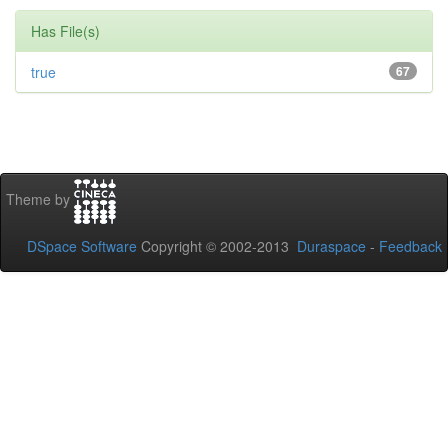
Has File(s)
true
67
Theme by
DSpace Software
Copyright © 2002-2013
Duraspace
-
Feedback