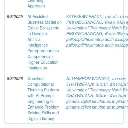
Learning
Approach
9/6/2025
AI-Assisted
KATEKEAW PRADIT
;
เกศแก้ว ประด
Business Model on
PIRIYASURAWONG
;
พัลลภ พิริยะส
Digital Ecosystem
University of Technology North B
to Develop
PIRIYASURAWONG
;
พัลลภ พิริยะส
Artificial
pallop.p@fte.kmutnb.ac.th,pallo
Intelligence
pallop.p@fte.kmutnb.ac.th,pallo
Entrepreneurship
Competency in
Higher Education
Institutions
8/6/2526
Gamified
ATTHAPHON WONGLA
;
อรรถพร 
Computational
CHATWATANA
;
พินันทา ฉัตรวัฒน
Thinking Platform
University of Technology North B
with AI Prompt
CHATWATANA
;
พินันทา ฉัตรวัฒน
Engineering to
pinanta.c@cit.kmutnb.ac.th,pina
Enhance Problem
pinanta.c@cit.kmutnb.ac.th,pina
Solving Skills and
Digital Literacy