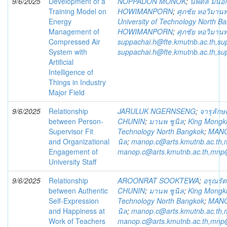
9/6/2025
Development of a
NOPPADON MONOK
;
นพดล มั่นอ
Training Model on
HOWIMANPORN
;
ศุภชัย หอวิมาน
Energy
University of Technology North B
Management of
HOWIMANPORN
;
ศุภชัย หอวิมาน
Compressed Air
suppachai.h@fte.kmutnb.ac.th,s
System with
suppachai.h@fte.kmutnb.ac.th,s
Artificial
Intelligence of
Things in Industry
Major Field
9/6/2025
Relationship
JARULUK NGERNSENG
;
จารุลักษณ
between Person-
CHUNIN
;
มานพ ชูนิล
;
King Mongkut
Supervisor Fit
Technology North Bangkok
;
MANO
and Organizational
นิล
;
manop.c@arts.kmutnb.ac.th
Engagement of
manop.c@arts.kmutnb.ac.th,mnp
University Staff
9/6/2025
Relationship
AROONRAT SOOKTEWA
;
อรุณรัต
between Authentic
CHUNIN
;
มานพ ชูนิล
;
King Mongkut
Self-Expression
Technology North Bangkok
;
MANO
and Happiness at
นิล
;
manop.c@arts.kmutnb.ac.th
Work of Teachers
manop.c@arts.kmutnb.ac.th,mnp