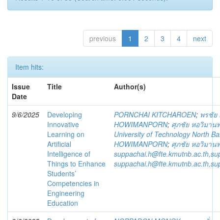
previous
1
2
3
4
next
Item hits:
Issue
Title
Author(s)
Date
9/6/2025
Developing
PORNCHAI KITCHAROEN
;
พรชัย 
Innovative
HOWIMANPORN
;
ศุภชัย หอวิมาน
Learning on
University of Technology North B
Artificial
HOWIMANPORN
;
ศุภชัย หอวิมาน
Intelligence of
suppachai.h@fte.kmutnb.ac.th,s
Things to Enhance
suppachai.h@fte.kmutnb.ac.th,s
Students’
Competencies in
Engineering
Education