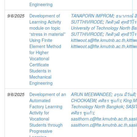
Engineering
9/6/2025
Development of
TANAPORN IMPROM
;
ธนาภรณ์ อิ
Learning Activity
SUTTHIVIRODE
;
กิตติวุฒิ ศุทธิวิโร
module on topic
University of Technology North B
“stress in material”
SUTTHIVIRODE
;
กิตติวุฒิ ศุทธิวิโร
Using Finite
kittiwoot.s@fte.kmutnb.ac.th,kitt
Element Method
kittiwoot.s@fte.kmutnb.ac.th,kitt
for Higher
Vocational
Certificate
Students in
Mechanical
Engineering
9/6/2025
Development of an
ARUN MEEWANDEE
;
อรุณ มีวันดี
Automated
CHOOKAEW
;
ศศิธร ชูแก้ว
;
King Mo
Factory Learning
Technology North Bangkok
;
SASI
Activity for
ศศิธร ชูแก้ว
;
Vocational
sasithorn.c@fte.kmutnb.ac.th,sas
Students through
sasithorn.c@fte.kmutnb.ac.th,sas
Progressive