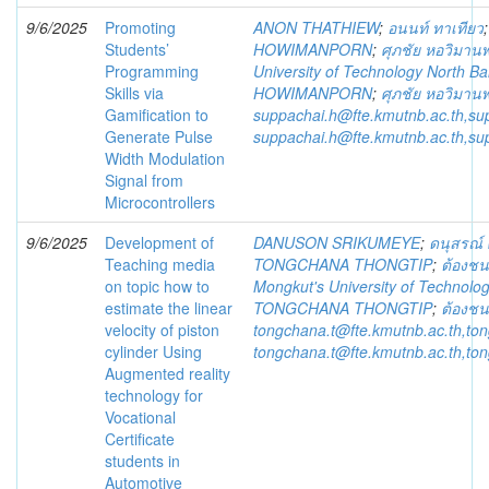
9/6/2025
Promoting
ANON THATHIEW
;
อนนท์ ทาเทียว
Students’
HOWIMANPORN
;
ศุภชัย หอวิมาน
Programming
University of Technology North B
Skills via
HOWIMANPORN
;
ศุภชัย หอวิมาน
Gamification to
suppachai.h@fte.kmutnb.ac.th,s
Generate Pulse
suppachai.h@fte.kmutnb.ac.th,s
Width Modulation
Signal from
Microcontrollers
9/6/2025
Development of
DANUSON SRIKUMEYE
;
ดนุสรณ์ 
Teaching media
TONGCHANA THONGTIP
;
ต้องชน
on topic how to
Mongkut's University of Technolo
estimate the linear
TONGCHANA THONGTIP
;
ต้องชน
velocity of piston
tongchana.t@fte.kmutnb.ac.th,to
cylinder Using
tongchana.t@fte.kmutnb.ac.th,to
Augmented reality
technology for
Vocational
Certificate
students in
Automotive