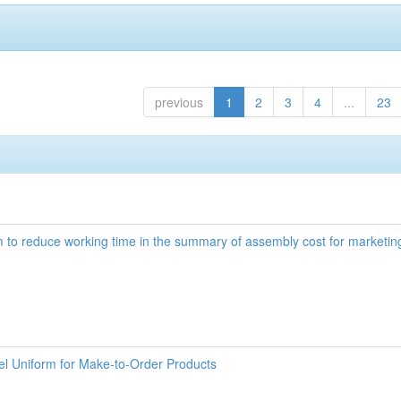
previous
1
2
3
4
...
23
o reduce working time in the summary of assembly cost for marketin
l Uniform for Make-to-Order Products