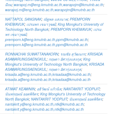
มีถม
;
warapoj.m@eng.kmutnb.ac.th,warapojm@kmutnb.ac.th
;
warapoj.m@eng.kmutnb.ac.th,warapojm@kmutnb.ac.th
NATTAPOL SANGNAK
;
ณัฐพล แสงนาค
;
PREMPORN
KHEMAVUK
;
เปรมพร เขมาวุฆฒ์
;
King Mongkut's University of
Technology North Bangkok
;
PREMPORN KHEMAVUK
;
เปรม
พร เขมาวุฆฒ์
;
premporn.k@eng.kmutnb.ac.th,ppm@kmutnb.ac.th
;
premporn.k@eng.kmutnb.ac.th,ppm@kmutnb.ac.th
RONNACHAI SUWATTANAKORN
;
รณชัย สุวัฒนกร
;
KRISADA
ASAWARUNGSAENGKUL
;
กฤษดา อัศวรุ่งแสงกุล
;
King
Mongkut's University of Technology North Bangkok
;
KRISADA
ASAWARUNGSAENGKUL
;
กฤษดา อัศวรุ่งแสงกุล
;
krisada.a@eng.kmutnb.ac.th,krisadaa@kmutnb.ac.th
;
krisada.a@eng.kmutnb.ac.th,krisadaa@kmutnb.ac.th
ATIWAT KEAWNIN
;
อธิวัฒน์ แก้วนิล
;
NANTAKRIT YODPIJIT
;
นันทกฤษณ์ ยอดพิจิตร
;
King Mongkut's University of Technology
North Bangkok
;
NANTAKRIT YODPIJIT
;
นันทกฤษณ์ ยอดพิจิตร
;
nantakrit.y@eng.kmutnb.ac.th,ntk@kmutnb.ac.th
;
nantakrit.y@eng.kmutnb.ac.th,ntk@kmutnb.ac.th