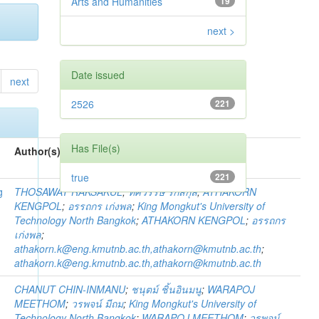
Arts and Humanities
19
next >
Date issued
next
2526
221
Has File(s)
Author(s)
true
221
g
THOSAWAT RAKSAKUL
;
ทศวรรษ รักสกุล
;
ATHAKORN
KENGPOL
;
อรรถกร เก่งพล
;
King Mongkut's University of
Technology North Bangkok
;
ATHAKORN KENGPOL
;
อรรถกร
เก่งพล
;
athakorn.k@eng.kmutnb.ac.th,athakorn@kmutnb.ac.th
;
athakorn.k@eng.kmutnb.ac.th,athakorn@kmutnb.ac.th
CHANUT CHIN-INMANU
;
ชนุตม์ ชิ้นอินมนู
;
WARAPOJ
MEETHOM
;
วรพจน์ มีถม
;
King Mongkut's University of
Technology North Bangkok
;
WARAPOJ MEETHOM
;
วรพจน์