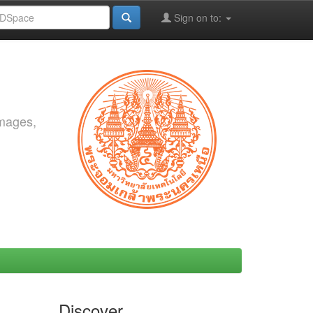
Sign on to:
images,
Discover