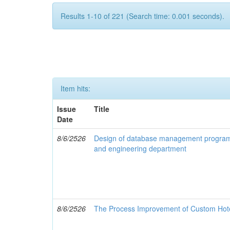
Results 1-10 of 221 (Search time: 0.001 seconds).
Item hits:
Issue
Title
Date
8/6/2526
Design of database management program t
and engineering department
8/6/2526
The Process Improvement of Custom Hote