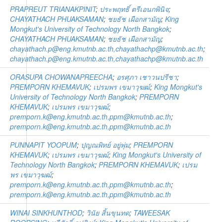
PRAPREUT TRIANAKPINIT
;
ประพฤทธิ์ ตรีเอนกพินิจ
;
CHAYATHACH PHUAKSAMAN
;
ชยธัช เผือกสามัญ
;
King
Mongkut's University of Technology North Bangkok
;
CHAYATHACH PHUAKSAMAN
;
ชยธัช เผือกสามัญ
;
chayathach.p@eng.kmutnb.ac.th,chayathachp@kmutnb.ac.th
;
chayathach.p@eng.kmutnb.ac.th,chayathachp@kmutnb.ac.th
ORASUPA CHOWANAPREECHA
;
อรศุภา เชาวนปรีชา
;
PREMPORN KHEMAVUK
;
เปรมพร เขมาวุฆฒ์
;
King Mongkut's
University of Technology North Bangkok
;
PREMPORN
KHEMAVUK
;
เปรมพร เขมาวุฆฒ์
;
premporn.k@eng.kmutnb.ac.th,ppm@kmutnb.ac.th
;
premporn.k@eng.kmutnb.ac.th,ppm@kmutnb.ac.th
PUNNAPIT YOOPUM
;
ปุญณพิทย์ อยู่พุ่ม
;
PREMPORN
KHEMAVUK
;
เปรมพร เขมาวุฆฒ์
;
King Mongkut's University of
Technology North Bangkok
;
PREMPORN KHEMAVUK
;
เปรม
พร เขมาวุฆฒ์
;
premporn.k@eng.kmutnb.ac.th,ppm@kmutnb.ac.th
;
premporn.k@eng.kmutnb.ac.th,ppm@kmutnb.ac.th
WINAI SINKHUNTHOD
;
วินัย สิ้นขุนทด
;
TAWEESAK